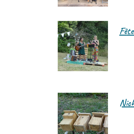
Fê
te
Nich