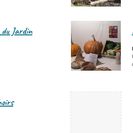
 d
u Jardin
oirs