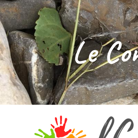
Sk
Le Com