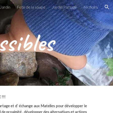
Jardin
Fete de la soupe
Jardin Partagé
Nichoirs
ion
ssibles
 !!!
artage et d’ échange aux Matelles pour développer le
l de proximité , développer des alternatives et actions