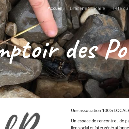
Accueil
Braderie Solidaire
Fête du 
ip to main content
Skip to navigat
ptoir des Po
Une association 100% LOCALE
Un espace de rencontre , de p
lien social et intergénérationne