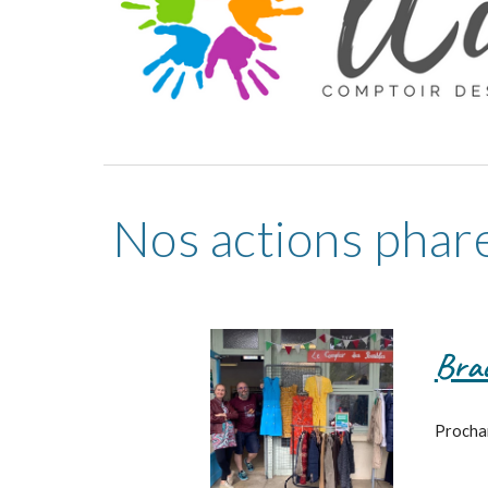
Nos actions phare
Brad
Prochai